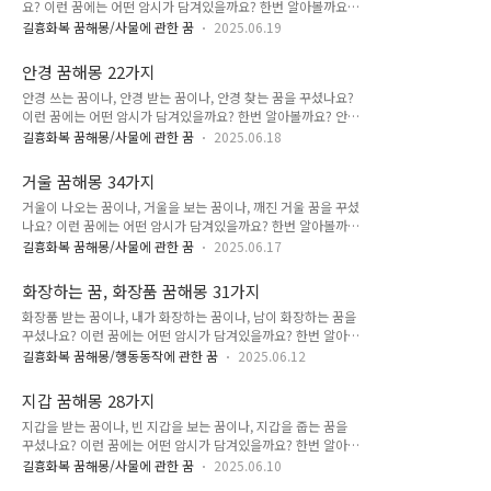
요? 이런 꿈에는 어떤 암시가 담겨있을까요? 한번 알아볼까요?
몽 이 꿈은 좋은 협조자를 만나 추진하는 일의 성과가 훌륭하게
손수건 꿈해몽손수건 받는 꿈해몽손수건 선물 받는 꿈해몽흰 손
될 일을 암시합니다. 혹은, 귀인과 인연 맺게 되거나, 귀인의 도
길흉화복 꿈해몽/사물에 관한 꿈
2025.06.19
수건 꿈해몽손수건을 만드는 꿈해몽손수건 사는 꿈해몽 손수건
움으로 승진하거나, 신분이 상승하게 될 일을 예시합니다. 2. 바
꿈해몽 7가지 1. 손수건 꿈해몽 이 꿈은 고수를 통해 능력을 키
늘 받는 꿈해몽 이 꿈은 귀인의 도움으로 어려운 일이 해결되거
안경 꿈해몽 22가지
우게 되거나, 다른 사람의 도움으로 어려운 순간을 모면하게 될
나, 직장에서의 위상이 올라..
안경 쓰는 꿈이나, 안경 받는 꿈이나, 안경 찾는 꿈을 꾸셨나요?
일을 암시합니다. 2. 손수건 받는 꿈해몽 이 꿈은 신변에 궂은일
이런 꿈에는 어떤 암시가 담겨있을까요? 한번 알아볼까요? 안경
이 생기거나, 컨디션이 떨어지거나, 질병에 걸리게 될 일을 암시
쓰는 꿈해몽안경 쓰고 거울 보는 꿈해몽안경 받는 꿈해몽남의 안
합니다. 혹은, 다른 사람의 심복이 되거나, 코치를 받게 될 일을
길흉화복 꿈해몽/사물에 관한 꿈
2025.06.18
경 꿈해몽안경 찾는 꿈해몽안경 잃어버리는 꿈해몽안경 닦는 꿈
예시합니다. 3. 손수건 선물 받는 꿈해몽 이 꿈은 인간관계에서
해몽안경 깨지는 꿈해몽안경이 부러지는 꿈해몽한쪽 안경이 깨
궂은 일이 생기거나, 구설이 생기거나, 분쟁이 생길 일을 암시합
거울 꿈해몽 34가지
진 꿈해몽새 안경 꿈해몽안경 바꾸는 꿈해몽안경 사는 꿈해몽선
니다. 4...
거울이 나오는 꿈이나, 거울을 보는 꿈이나, 깨진 거울 꿈을 꾸셨
글라스 꿈해몽 안경 꿈해몽 22가지 1. 안경쓰는 꿈해몽 이 꿈은
나요? 이런 꿈에는 어떤 암시가 담겨있을까요? 한번 알아볼까
남다른 통찰력으로 추진하는 일을 순조롭게 진행시키거나, 기대
요? 거울 꿈해몽거울 보는 꿈해몽거울 선물 받는 꿈해몽깨진 거
이상의 성과를 거두게 될 일을 암시합니다. 혹은, 권리를 챙기거
길흉화복 꿈해몽/사물에 관한 꿈
2025.06.17
울 꿈해몽큰 거울 꿈해몽전신 거울 보는 꿈해몽거울로 나를 보는
나, 높은 지위에 오르게 될 일을 예시합니다. 2. 안경쓰고 만족해
꿈해몽자신을 보는 꿈해몽거울 속의 얼굴이 이뻐 보이는 꿈거울
하는 꿈 이 꿈은 귀인의 도움으로 신분이 상승하게 되거나, 명예
화장하는 꿈, 화장품 꿈해몽 31가지
사는 꿈해몽거울 닦는 꿈해몽거울 깨지는 꿈해몽거울에 비친 내
가 오르거나, 추진하는 일이 ..
화장품 받는 꿈이나, 내가 화장하는 꿈이나, 남이 화장하는 꿈을
모습 거울 꿈해몽 34가지 1. 거울 꿈해몽 이 꿈은 순조롭지 못한
꾸셨나요? 이런 꿈에는 어떤 암시가 담겨있을까요? 한번 알아볼
일에서 좋은 해결책이 생기거나, 복잡한 문제가 시원하게 잘 풀
까요? 화장품 받는 꿈해몽기초 화장품 꿈해몽남이 화장하는 꿈
리게 될 일을 암시합니다. 혹은, 귀인의 도움으로 추진하는 일이
길흉화복 꿈해몽/행동동작에 관한 꿈
2025.06.12
해몽화장품 줍는 꿈해몽화장품 잃어버리는 꿈화장품을 사는 꿈
나 사업 등이 잘 풀리게 될 일을 예시합니다. 2. 거울 보는 꿈해몽
화장품 선물하는 꿈화장품 빌려주는 꿈화장하는 꿈해몽거울보
이 꿈은 추진하는 일이나 사업 등이 순조롭게 되거나, 많은 행운
지갑 꿈해몽 28가지
고 화장하는 꿈다른 사람이 화장하는 꿈크림 바르는 꿈해몽입술
이 따르게 될 일..
지갑을 받는 꿈이나, 빈 지갑을 보는 꿈이나, 지갑을 줍는 꿈을
화장하는 꿈얼굴에 하얗게 화장하는 꿈남자가 화장하는 꿈해몽
꾸셨나요? 이런 꿈에는 어떤 암시가 담겨있을까요? 한번 알아볼
신부화장하는 꿈해몽엄마가 화장하는 꿈해몽얼굴에 분 바르는
까요? 지갑을 받는 꿈해몽빈 지갑 꿈해몽남의 지갑 꿈해몽지갑
꿈해몽친구가 화장한 꿈해몽화장받는 꿈해몽 화장하는 꿈, 화장
길흉화복 꿈해몽/사물에 관한 꿈
2025.06.10
줍는 꿈해몽지갑 잃어버린 꿈해몽낡은 지갑 꿈해몽지갑 사는 꿈
품 꿈해몽 31가지 1. 화장품 받는 꿈해몽 이 꿈은 신변에 좋은 일