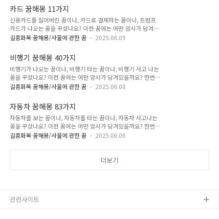
해몽명품지갑 선물 받는 꿈해몽지갑 선물하는 꿈해몽지갑이 바
이 있거나, 사랑하는 사람과의 애정이 돈독하게 될 일을 암시합
카드 꿈해몽 11가지
뀌는 꿈해몽주운 지갑 돌려주는 꿈지갑에 돈 꿈해몽지갑 털린 꿈
니다. 2. 기초 화장품 꿈해몽 이 꿈은 기대하지..
신용카드를 잃어버린 꿈이나, 카드로 결제하는 꿈이나, 트럼프
해몽지갑 찾는 꿈해몽새 지갑 꿈해몽 지갑 꿈해몽 28가지 1. 돈
카드가 나오는 꿈을 꾸셨나요? 이런 꿈에는 어떤 암시가 담겨있
이 많은 지갑을 받는 꿈 이 꿈은 일에 대한 의욕이 넘치거나, 에
을까요? 한번 알아볼까요? 신용카드 잃어버리는 꿈카드를 줍는
너지가 넘치게 될 일을 암시합니다. 혹은 바라던 소망을 이루게
길흉화복 꿈해몽/사물에 관한 꿈
2025.06.09
꿈해몽카드 받는 꿈해몽카드지갑 꿈해몽카드로 결제하는 꿈해
되거나, 사업을 크게 벌이게 될 일을 예시합니다. 2. 다른 사람에
몽카드로 계산하는 꿈해몽잃어버린 카드 찾는 꿈해몽카드 도난
게 지갑을 받는 꿈 이 꿈은 협조자의 도움으로 추진하는 일이 순
비행기 꿈해몽 40가지
꿈해몽신용카드 찾는 꿈해몽트럼프 카드 꿈해몽카드 부러지는
조롭게 될 상황을 암시합니..
비행기가 나오는 꿈이나, 비행기 타는 꿈이나, 비행기 사고 나는
꿈해몽 카드 꿈해몽 11가지 1. 신용카드 잃어버리는 꿈 이 꿈은
꿈을 꾸셨나요? 이런 꿈에는 어떤 암시가 담겨있을까요? 한번
순조롭던 일에서 뜻밖의 문제가 발생하게 되거나, 사고가 발생하
알아볼까요? 비행기 보는 꿈해몽비행기 타는 꿈해몽가족과 비행
여 피해당하게 될 일을 암시합니다. 혹은, 금전적인 손실이 생기
길흉화복 꿈해몽/사물에 관한 꿈
2025.06.08
기타는 꿈해몽비행기 타고 가는 꿈해몽비행기 티켓 꿈해몽비행
게 되거나, 재물을 잃게 될 일을 예시합니다. 2. 카드를 줍는 꿈해
기 놓치는 꿈해몽비행기 사고 꿈해몽비행기 타고 여행가는 꿈해
몽 이 꿈은 추진하는 일이 뜻대로 잘 풀리게 되거나, 맡은 일을
자동차 꿈해몽 83가지
몽비행기 추락 꿈해몽하늘에 비행기 꿈해몽비행기에서 내리는
훌륭하게 완수하여 실력을 인정받..
자동차를 보는 꿈이나, 자동차를 타는 꿈이나, 자동차 사고나는
꿈해몽비행기 폭발 꿈해몽비행기 타려고 기다리는 꿈해몽비행
꿈을 꾸셨나요? 이런 꿈에는 어떤 암시가 담겨있을까요? 한번
기 시간에 늦는 꿈해몽비행기 못타는 꿈해몽비행기 이륙하는 꿈
알아볼까요? 자동차 보는 꿈해몽자동차 타는 꿈해몽자동차 사고
해몽큰 비행기 보는 꿈해몽비행기에서 뛰어내리는 꿈해몽비행
길흉화복 꿈해몽/사물에 관한 꿈
2025.06.06
꿈해몽자동차 잃어버리는 꿈자동차 운전하는 꿈해몽자동차 열
기 떨어지는 꿈해몽UFO가 나오는 꿈해몽 비행기 꿈해몽 40가
쇠 꿈해몽새 자동차 꿈해몽검정 자동차 꿈해몽큰 자동차 꿈해몽
지 1. 비행기 보는 꿈해몽 날아가는 비행기를 올려다보는 꿈을
고급차 꿈해몽자동차 찾는 꿈해몽주차된 차 꿈해몽흰색 자동차
더보기
꾸셨나요? 이 꿈은 사회적 지위가 높아지거나, 어떤 업적을 ..
꿈해몽빨간 자동차 꿈해몽운전 못하는데 운전하는 꿈자동차 파
손 꿈해몽자동차 고장 꿈해몽자동차 바퀴 고장 꿈해몽자동차 브
레이크 꿈해몽운전 꿈해몽자동차 세차 꿈해몽자동차 주차 꿈해
몽자동차 사는 꿈해몽자동차 침수 꿈해몽 자동차 꿈해몽 83가지
관련사이트
1. 자동차 보는 꿈해몽 차를 타지 않고 보기만 하는 꿈을 꾸셨나
요? 이 꿈은 확실한 결과를 얻기 위해 기다리게 되거..