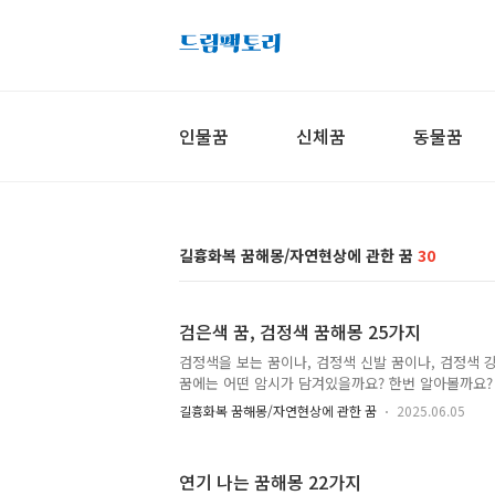
인물꿈
신체꿈
동물꿈
길흉화복 꿈해몽/자연현상에 관한 꿈
30
검은색 꿈, 검정색 꿈해몽 25가지
검정색을 보는 꿈이나, 검정색 신발 꿈이나, 검정색 
꿈에는 어떤 암시가 담겨있을까요? 한번 알아볼까요?
신발 꿈해몽검은색 강아지 꿈해몽검은색 가방 꿈해몽
길흉화복 꿈해몽/자연현상에 관한 꿈
2025.06.05
동차 꿈해몽검은색 구두 꿈해몽검정색 고양이 꿈해몽
정색 꿈해몽 25가지 1. 검은색을 보는 꿈해몽 이 꿈
나쁜 평가를 받게 되거나, 구설에 올라 고통받게 될 일
연기 나는 꿈해몽 22가지
에 궂은일이 생기게 되거나, 마음이 불안하게 될 일을 