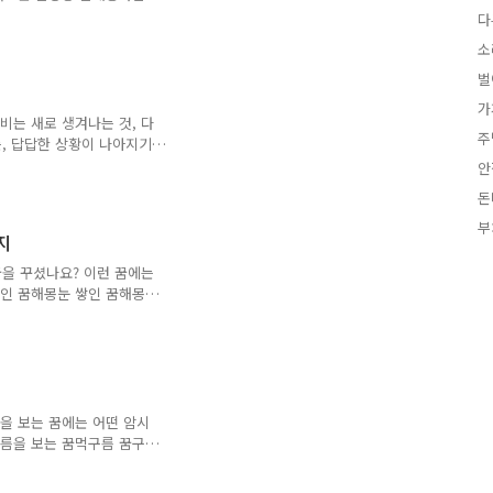
하는 꿈바람에 몸이 뜨는
다
 부는 꿈해몽 26가지 1.
소
, 버텨내는 상황을 암시합니
던 일이나 사업 등에 장애가
벌
던 소망이 좌절되거나, 어려
가
풍이 불어오는 꿈해몽 이 꿈
비는 새로 생겨나는 것, 다
주
행동하게 될 것을 암시합니
는, 답답한 상황이 나아지기
 좋은 꿈이라 할 수 있는데
안
 되겠습니다. 그러므로, 꿈
돈
오는 꿈해몽비가 억수로 오
꿈, 로또비 오는 것을 보
부
지
 시원하게 내리는 꿈머리에
몽폭우 꿈해몽홍수 꿈해몽이
꿈을 꾸셨나요? 이런 꿈에는
꿈해몽 조용하게 내리는 비나
쌓인 꿈해몽눈 쌓인 꿈해몽집
내리는 꿈창밖에 눈 내리는
안개가 걷히는 꿈안개가 낀
 꿈, 눈 꿈해몽 52가
는 꿈을 꾸셨나요? 이 꿈은
게 될 것을 암시합니다. 혹
될 꿈입니다. 2. 온 세상
을 보는 꿈에는 어떤 암시
나 모든 일이 순조롭게 되
구름을 보는 꿈먹구름 꿈구름
 구름 꿈보라색 구름 꿈황금
구름 꿈맑은 하늘 구름 꿈