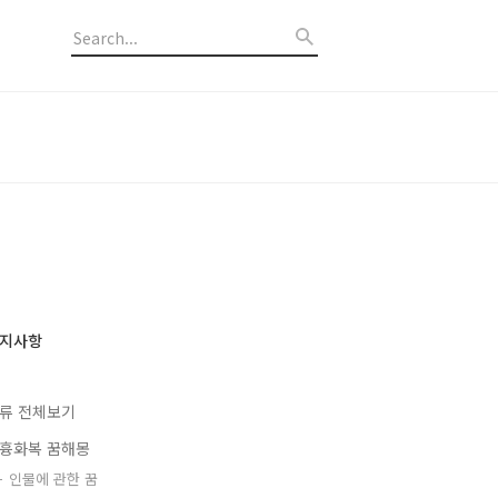
지사항
류 전체보기
흉화복 꿈해몽
인물에 관한 꿈