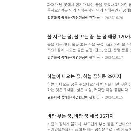
꿈해몽 온가족이 검정색 옷을 입고 있는 꿈을 꾸셨나요
화재가 난 곳에서 연기가 나는 꿈을 꾸셨나요? 이런 
서 많은 장애가 나타나게 되거나, 많은 손해가 생기게 
을까요? 검은 연기 꿈해몽하얀 연기 꿈해몽연기 꿈해
주..
기 꿈해몽방에서 연기 나는 꿈집 안에 연기 꿈해몽산
길흉화복 꿈해몽/자연현상에 관한 꿈
2024.10.20
나는 꿈해몽시커먼 연기 꿈해몽담배 연기 꿈해몽 연기나
은 연기가 솟아오르는 꿈 이 꿈은 뜻밖의 사고를 당하
통받게 될 일을 암시합니다. 혹은, 집안에 우환이 닥치
불 지르는 꿈, 불 끄는 꿈, 불 꿈 해몽 120
을 예시합니다. 2. 검은 연기 꿈해몽 화재가 난 곳에
연기만 나는 꿈을 꾸셨나요? 이 꿈은 직장에서 불길한
불을 지르거나, 불을 끄는 꿈을 꾸셨나요? 이런 불 
서 불화가 일어날 일을 암시합니다. 3. 지평선에서 
까요? 꿈에 나오는 불은 발전, 진보, 승진, 광명 등
어오르..
꿈다른 집에 불나는 꿈다른 사람이 불타는 꿈부엌에서
길흉화복 꿈해몽/자연현상에 관한 꿈
2024.10.17
꿈아파트에 불나는 꿈집에 불나는 꿈해몽학교에 불나
에 불나는 꿈해몽가게에 불나는 꿈방에 불나는 꿈화
나는 꿈산소에 불나는 꿈작은 불 끄는 꿈해몽회사에
하늘이 나오는 꿈, 하늘 꿈해몽 89가지
활활 타는 꿈작은 불꿈불이 나서 도망가는 꿈불나서 
연기나는 꿈물로 불 끄는 꿈불나는 꿈 로또 복권불나
하늘이 나오는 꿈을 꾸셨나요? 하늘 꿈은 어떤 것을 
깃불 꿈해몽나무가 불타는 꿈해몽불 지르는 꿈불 끄는 
하는 것은 위대함, 넓은 세상, 커다란 이상 등입니다
120가지 1. ..
다운 하늘 꿈해몽푸른 하늘을 보는 꿈붉은 하늘 꿈
길흉화복 꿈해몽/자연현상에 관한 꿈
2024.10.15
꿈해몽하늘로 올라가는 꿈하늘에 떠 있는 꿈하늘에서
지는 꿈어두운 하늘 꿈하늘을 나는 꿈해몽맑은 하늘 
는 꿈 하늘 꿈해몽 89가지 1. 하늘에 붉은 태양이 빛
바람 부는 꿈, 바람 꿈 해몽 26가지
얻게 되거나, 윗사람에게 칭찬받게 될 일을 암시합니다
되거나, 좋은 자리를 얻게 될 길조입니다. 2. 하늘에 
바람이 강하게 불거나, 부드럽게 부는 꿈을 꾸셨나요?
사람과 갈등이 생기거나, 아랫사람과 문제가 생기게 될
담겨있을까요? 강풍에 버티는 꿈창문으로 바람이 들