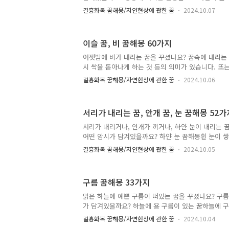
하..
리 꿈바람맞는 꿈먼지바람 꿈비바람 꿈해몽비바람 피
길흉화복 꿈해몽/자연현상에 관한 꿈
2024.10.07
꿈집안으로 바람이 들어오는 꿈시원한 바람 꿈해몽 바람
강풍에 버티는 꿈 이 꿈은 어려운 상황을 이겨내거나
다. 2. 창문으로 바람이 들어오는 꿈 이 꿈은 추진하
이슬 꿈, 비 꿈해몽 60가지
생기거나, 중단하게 될 일을 암시합니다. 혹은, 바라
운 일이 닥치게 될 것을 암시합니다. 3. 태풍이나 폭
어젯밤에 비가 내리는 꿈을 꾸셨나요? 꿈속에 내리는 
은 모든 일에 의욕을 상실하게 되거나, 소극적으로 
시 싹을 돋아나게 하는 것 등의 의미가 있습니다. 또
다. 혹..
를 바라는 마음이 담겨있기도 합니다. 비 꿈은 대체로
길흉화복 꿈해몽/자연현상에 관한 꿈
2024.10.06
요, 다만 꿈속의 상황에 따라서 길조나 흉조로 나뉘게
속의 상황을 잘 기억하여 꿈풀이를 해야겠습니다. 비
는 꿈우산 없이 비 맞는 꿈비가 퍼붓는 꿈해몽비 맞는 
서리가 내리는 꿈, 안개 꿈, 눈 꿈해몽 52가
는 꿈갑자기 비 오는 꿈해몽밤에 비 맞는 꿈해몽비가
비 맞는 꿈비를 피하는 꿈해몽창 밖에 비오는 꿈해
서리가 내리거나, 안개가 끼거나, 하얀 눈이 내리는 
슬 꿈해몽 이슬 꿈, 비 꿈해몽 60가지 1. 비오는 
어떤 암시가 담겨있을까요? 하얀 눈 꿈해몽흰 눈이 
눈을 보..
안에 눈이 쌓인 꿈눈이 소복이 쌓인 꿈설경 꿈흰눈 
길흉화복 꿈해몽/자연현상에 관한 꿈
2024.10.05
꿈눈 오는 꿈해몽눈이 하얗게 내리는 꿈안개 꿈해몽
꿈안갯속을 걷는 꿈서리 꿈해몽 서리가 내리는 꿈, 안개
지 1. 하얀 눈 꿈해몽 하얀 눈을 맞고 있는 사람을 보
구름 꿈해몽 33가지
불행한 소식을 듣게 되거나, 달갑지 않은 일로 고생하
은, 뜻밖의 사고나 사건으로 어수선해지거나, 고통받게 
맑은 하늘에 예쁜 구름이 떠있는 꿈을 꾸셨나요? 구름
이 하얀 눈으로 덮여있는 꿈 이 꿈은 좋은 운기를 만
가 담겨있을까요? 하늘에 용 구름이 있는 꿈하늘에 
거..
먹는 꿈구름 타는 꿈검은 구름 꿈비 구름 꿈해몽하얀
길흉화복 꿈해몽/자연현상에 관한 꿈
2024.10.04
색 구름 꿈검푸른 구름 꿈붉은 구름 꿈해몽파란 하늘 