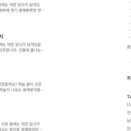
? 이 꿈은 추진하는 일에
꿈에는 어떤 암시가 담겨있
될 일을 암시합니다. 혹은,
몽화재 연기 꿈해몽뿌연 연
에 연기나는 꿈불타서 연기
는 꿈해몽 22가지 1. 검
게 되거나, 불길한 일로 고
거나, 불화가 생기게 될 것
가지
서 불길은 보이지 않고 검은
 일이 일어나거나, 가정에
꿈에는 어떤 암시가 담겨있을
꿈
검은 연기나 검은 구름이 피
을 상징합니다. 건물에 불나는
 불나는 꿈, 주방에 불나는
는 꿈산에 불나는 꿈해몽차
장실에 불나는 꿈마을에 불
 불나는 꿈아궁이 불꿈불이
최
대피하는 꿈불 끄는 꿈해몽
최
는 걸 보는 꿈촛불 꿈해몽전
근
상징할까요? 하늘 꿈이 상징
꿈 불나는 꿈, 불 꿈해몽
글
. 하늘이 나오는 꿈해몽아름
과
해몽핑크 하늘 꿈해몽밤하늘
T
 내려오는 꿈하늘에서 떨어
인
더
꿈해몽풍선 타고 하늘을 나
기
나는 꿈 이 꿈은 좋은 평판을
글
건
. 혹은, 신분이 상승하게
남
태양과 별이 떠 있는 꿈 윗
 이런 꿈에는 어떤 암시가
안
 상황을 암시합니다. 3.
어오는 꿈강풍 꿈해몽바람소