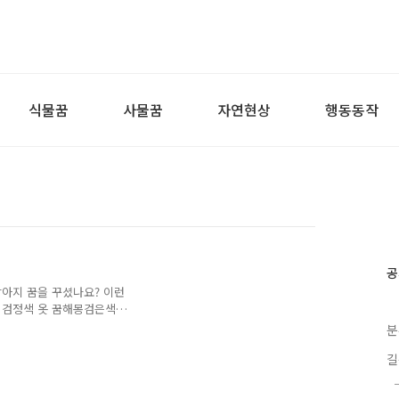
식물꿈
사물꿈
자연현상
행동동작
공
강아지 꿈을 꾸셨나요? 이런
 검정색 옷 꿈해몽검은색
검정색 뱀 꿈해몽검정색 자
분
검정색 옷 입는 꿈해몽 검
길
은 나쁜 행동으로 사람들에게
을 암시합니다. 혹은, 신변
예시합니다. 2. 검정색 옷