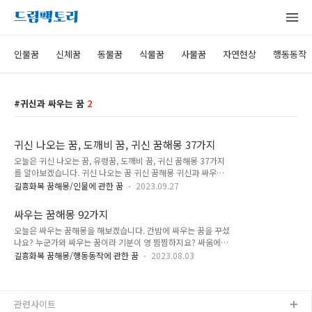
인물꿈
신체꿈
동물꿈
식물꿈
사물꿈
자연현상
행동동작
귀신과 싸우는 꿈
2
귀신 나오는 꿈, 도깨비 꿈, 귀신 꿈해몽 37가지
오늘은 귀신 나오는 꿈, 유령꿈, 도깨비 꿈, 귀신 꿈해몽 37가지
를 알아보겠습니다. 귀신 나오는 꿈 귀신 꿈해몽 귀신과 싸우는
꿈 귀신 무서워하는 꿈 귀신 들린 꿈 소복 입은 귀신 꿈 도깨비한
길흉화복 꿈해몽/인물에 관한 꿈
2023.09.27
테 쫓기는 꿈 죽어서 유령 되는 꿈 귀신 나오는 꿈, 유령꿈, 도깨
비 꿈, 귀신 꿈해몽 37가지 1. 귀신과 싸워서 이긴 꿈해몽 귀신과
싸우는 꿈해몽 92가지
격렬하게 싸웠는데, 당당하게 이기는 꿈을 꾸셨나요? 이 꿈은 좋
오늘은 싸우는 꿈해몽을 해보겠습니다. 간밤에 싸우는 꿈을 꾸셨
은 운기가 따르거나, 추진 중인 일의 흐름이 순조롭게 될 암시입
나요? 누군가와 싸우는 꿈이라 기분이 영 찜찜하지요? 싸움에
니다. 2. 이상하게 생긴 귀신과 싸우는 꿈 괴상하게 생긴 귀신과
관한 꿈은 기본적으로 고통에서의 해방이나, 또는 심적 괴로움을
싸워서 이긴 꿈을 꾸었다면, 좋은 운기가 따라 진행하는 일의 흐
길흉화복 꿈해몽/행동동작에 관한 꿈
2023.08.03
상징하는데요, 싸우는 꿈은 이겼느냐 졌느냐에 따라 달리 해석됩
름이 순조로워질 암시입니다. 혹은, 승진하게 되거나, 신분의 변
니다. 그리고 치열하게 싸웠느냐 지루하게 싸웠느냐에 따라 다른
화가 생길 꿈입니다. 3. 많은 귀신과 싸우는 꿈해몽 많은 귀신과
꿈 해몽이 되겠습니다. 지금부터 싸우는 꿈 해몽이 상황별로 어
..
떻게 해석되는지 살펴보겠습니다. 때리고 싸우는 꿈 말로 싸우는
관련사이트