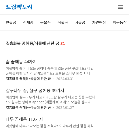
인물꿈
신체꿈
동물꿈
식물꿈
사물꿈
자연현상
행동동작
길흉화복 꿈해몽/식물에 관한 꿈
31
숲 꿈해몽 44가지
어젯밤에 숲이 나오는 꿈이나 숲속에 있는 꿈을 꾸셨나요? 이런
꿈에는 어떤 암시가 담겨있을까요? 오늘은 소나무 숲꿈, 대나무
숲꿈, 울창한 숲꿈, 숲을 걷는 꿈, 숲속 꿈해몽, 숲이 불타는 꿈,
길흉화복 꿈해몽/식물에 관한 꿈
2024.03.31
숲에 가는 꿈, 풀숲 꿈해몽 등, 44가지를 알아보겠습니다. 소나
무 숲 꿈 대나무 숲 꿈 나무 숲 꿈 울창한 숲 꿈 숲을 걷는 꿈 숲속
살구나무 꿈, 살구 꿈해몽 39가지
을 헤메는 꿈 숲 속 꿈해몽 숲을 보는 꿈 숲이 불타는 꿈 숲에 가
어젯밤에 살구나무가 나오거나, 노란 살구가 나오는 꿈을 꾸셨나
는 꿈 풀숲 꿈해몽 숲 꿈해몽 44가지 1. 울창한 소나무 숲을 보는
요? 살구는 영어로 apricot (애플카트)이네요. 오늘은 살구나무
꿈 숲에 소나무가 꽉 차게 있는 꿈을 꾸셨나요? 이 꿈은 집안이
꿈해몽, 살구 꿈해몽, 노란색 과일 꿈해몽, 살구 태몽, 살구 먹는
번성하게 되거나, 가업이 융성하게 될 것을 암시합니다. 혹은, 부
길흉화복 꿈해몽/식물에 관한 꿈
2024.01.27
꿈해몽 살구 따는 꿈해몽, 살구꽃이 활짝 피어있는 꿈해몽 등 39
동산으로 투자한 쪽에서 많은 이득을 얻게 되거나, 많은 재물을
가지를 알아보겠습니다. 살구 나오는 꿈 노란색 과일 꿈 살구 태
얻게 될 일을 예시합니다. 사업하는 사람이 이런 꿈을 꾸..
나무 꿈해몽 112가지
몽 살구 먹는 꿈 살구 사는 꿈 살구 따는 꿈 살구나무 꿈 살구꽃
어젯밤에 나무가 나오는 꿈을 꾸셨나요? 나무에 관한 꿈을 해석
이 활짝 피어있는 꿈 살구나무 꿈, 살구 꿈해몽 39가지 1. 살구