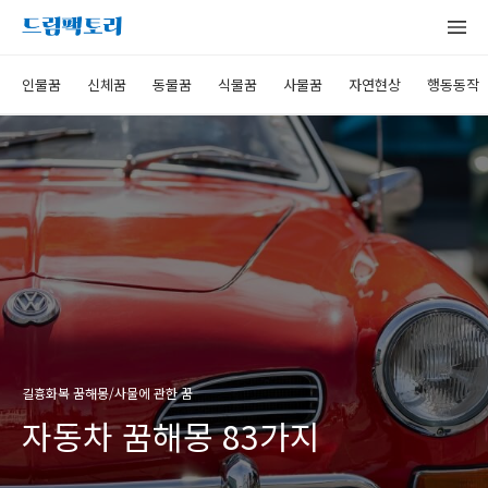
인물꿈
신체꿈
동물꿈
식물꿈
사물꿈
자연현상
행동동작
길흉화복 꿈해몽/사물에 관한 꿈
자동차 꿈해몽 83가지