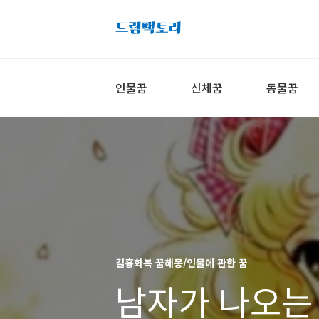
인물꿈
신체꿈
동물꿈
길흉화복 꿈해몽/인물에 관한 꿈
남자가 나오는