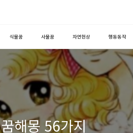
식물꿈
사물꿈
자연현상
행동동작
 꿈해몽 56가지