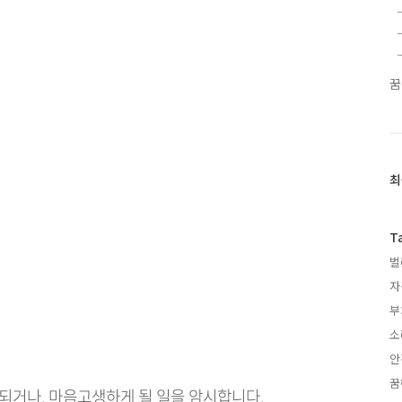
꿈
최
최
근
글
과
T
인
벌
기
글
자
부
소
안
꿈
 되거나, 마음고생하게 될 일을 암시합니다.