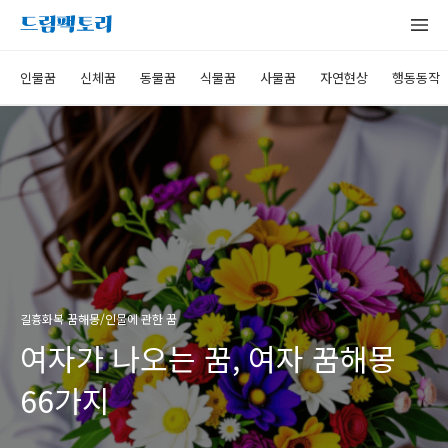
인물꿈
신체꿈
동물꿈
식물꿈
사물꿈
자연현상
행동동작
길흉화복 꿈해몽/인물에 관한 꿈
여자가 나오는 꿈, 여자 꿈해몽
66가지