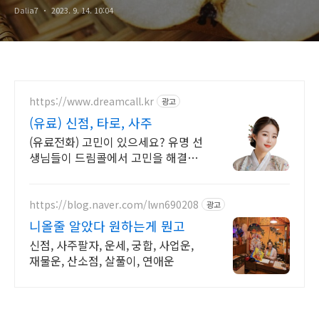
Dalia7
2023. 9. 14. 10:04
https://www.dreamcall.kr
광고
(유료) 신점, 타로, 사주
(유료전화) 고민이 있으세요? 유명 선
생님들이 드림콜에서 고민을 해결해
드립니다!
https://blog.naver.com/lwn690208
광고
니올줄 알았다 원하는게 뭔고
신점, 사주팔자, 운세, 궁합, 사업운,
재물운, 산소점, 살풀이, 연애운