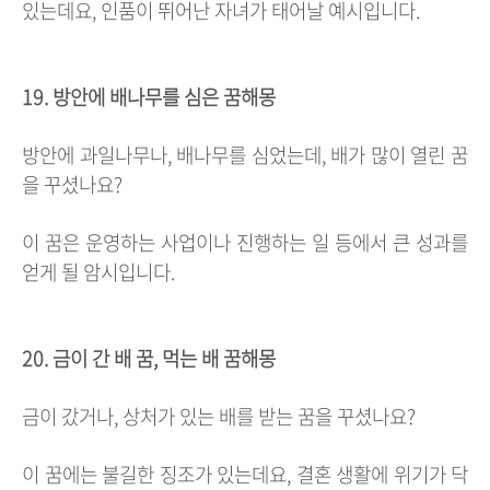
있는데요, 인품이 뛰어난 자녀가 태어날 예시입니다.
19. 방안에 배나무를 심은 꿈해몽
방안에 과일나무나, 배나무를 심었는데, 배가 많이 열린 꿈
을 꾸셨나요?
이 꿈은 운영하는 사업이나 진행하는 일 등에서 큰 성과를
얻게 될 암시입니다.
20. 금이 간 배 꿈, 먹는 배 꿈해몽
금이 갔거나, 상처가 있는 배를 받는 꿈을 꾸셨나요?
이 꿈에는 불길한 징조가 있는데요, 결혼 생활에 위기가 닥