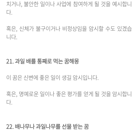
치거나, 불안한 일이나 사업에 참여하게 될 것을 예시합니
다.
혹은, 신체가 불구이거나 비정상임을 암시할 수도 있겠습
니다.
21. 과일 배를 통째로 먹는 꿈해몽
이 꿈은 신변에 좋은 일이 생길 암시입니다.
혹은, 명예로운 일이나 좋은 평가를 얻게 될 것을 암시합니
다.
22. 배나무나 과일나무를 선물 받는 꿈