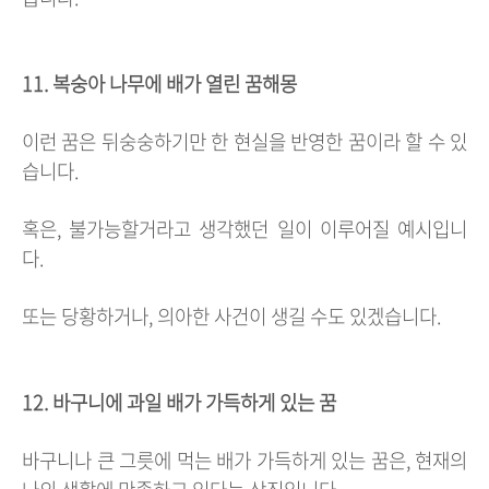
11. 복숭아 나무에 배가 열린 꿈해몽
이런 꿈은 뒤숭숭하기만 한 현실을 반영한 꿈이라 할 수 있
습니다.
혹은, 불가능할거라고 생각했던 일이 이루어질 예시입니
다.
또는 당황하거나, 의아한 사건이 생길 수도 있겠습니다.
12. 바구니에 과일 배가 가득하게 있는 꿈
바구니나 큰 그릇에 먹는 배가 가득하게 있는 꿈은, 현재의