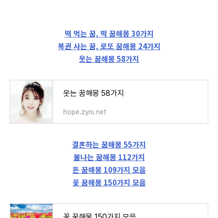
떡 먹는 꿈, 떡 꿈해몽 30가지
복권 사는 꿈, 로또 꿈해몽 24가지
웃는 꿈해몽 58가지
웃는 꿈해몽 58가지
hope.zyni.net
결혼하는 꿈해몽 55가지
불나는 꿈해몽 112가지
돈 꿈해몽 109가지 모음
꽃 꿈해몽 150가지 모음
꽃 꿈해몽 150가지 모음