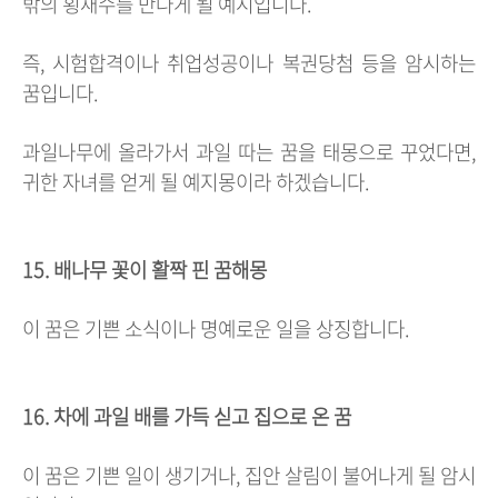
밖의 횡재수를 만나게 될 예시입니다.
즉, 시험합격이나 취업성공이나 복권당첨 등을 암시하는
꿈입니다.
과일나무에 올라가서 과일 따는 꿈을 태몽으로 꾸었다면,
귀한 자녀를 얻게 될 예지몽이라 하겠습니다.
15. 배나무 꽃이 활짝 핀 꿈해몽
이 꿈은 기쁜 소식이나 명예로운 일을 상징합니다.
16. 차에 과일 배를 가득 싣고 집으로 온 꿈
이 꿈은 기쁜 일이 생기거나, 집안 살림이 불어나게 될 암시