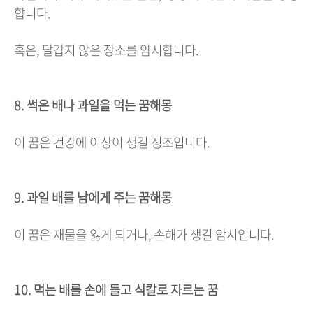
합니다.
혹은, 달갑지 않은 장소를 암시합니다.
8. 썩은 배나 과일을 먹는 꿈해몽
이 꿈은 건강에 이상이 생길 징조입니다.
9. 과일 배를 남에게 주는 꿈해몽
이 꿈은 재물을 잃게 되거나, 손해가 생길 암시입니다.
10. 먹는 배를 손에 들고 식칼로 자르는 꿈