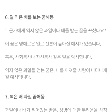
6. 덜 익은 배를 보는 꿈해몽
누군가에게 익지 않은 과일이나 배를 받는 꿈을 꾸셨나요?
이 꿈은 명예로운 일로 신분이 높아질 예시가 있습니다.
혹은, 사회봉사나 자선봉사 같은 일을 암시합니다.
익지 않은 과일을 얻는 꿈은, 나를 아껴줄 사람이 나타나게
될 예시입니다.
7. 썩은 배 과일 꿈해몽
과일이나 배가 썩어있는 꿈은, 성병에 대한 두려움을 상징