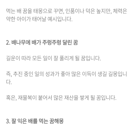
먹는 배 꿈을 태몽으로 꾸면, 인품이나 덕은 높지만, 체력은
약한 아이가 태어날 예시입니다.
2. 배나무에 배가 주렁주렁 달린 꿈
길운이 따라 모든 일이 잘 풀리게 될 꿈입니다.
즉, 추진 중인 일의 성과가 좋아 많은 이득이 생길 길몽입니
다.
혹은, 재물복이 붙어서 많은 재산을 쌓게 될 꿈입니다.
3. 잘 익은 배를 먹는 꿈해몽