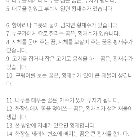
4. 나무를 베거나 나무를 심는 꿈은, 부자가 됩니다.
5. 대문을 힘있고 부숴서 열면 횡재수가 있습니다.
6. 항아리나 그릇의 물이 넘치면 횡재수가 있습니다.
7. 누군가에게 칼로 찔리는 꿈은, 횡재수가 있습니다.
8. 시체를 묻어 주는 꿈, 시체를 보살펴 주는 꿈은 횡재수가
있습니다.
9. 고기를 잡거나 잡은 고기로 음식을 하는 꿈은, 횡재수가
있습니다.
10. 구렁이를 보는 꿈은, 횡재수가 있어 큰 재물이 생깁니
다.
11. 나무를 태우는 꿈은, 재수가 있어 부자가 됩니다.
12. 화장실에서 똥을 덮어쓰는 꿈은, 횡재수가 생겨 재물이
생깁니다.
13. 온 방안에 지네가 있으면 횡재합니다.
14. 화장실 재래식 변소에 빠지는 꿈은 큰 횡재를 합니다.