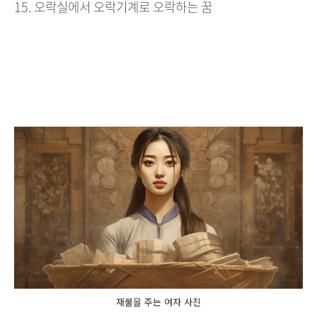
15. 오락실에서 오락기계로 오락하는 꿈
재물을 주는 여자 사진