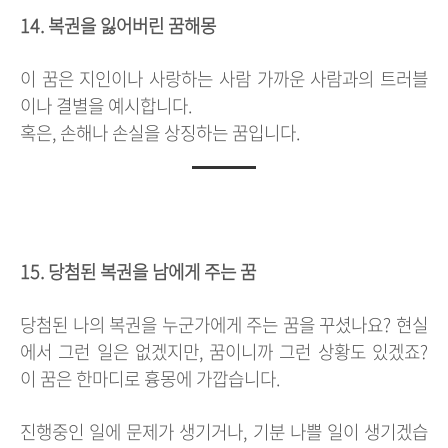
14. 복권을 잃어버린 꿈해몽
이 꿈은 지인이나 사랑하는 사람 가까운 사람과의 트러블
이나 결별을 예시합니다.
혹은, 손해나 손실을 상징하는 꿈입니다.
15. 당첨된 복권을 남에게 주는 꿈
당첨된 나의 복권을 누군가에게 주는 꿈을 꾸셨나요?
현실
에서 그런 일은 없겠지만, 꿈이니까 그런 상황도 있겠죠?
이 꿈은 한마디로 흉몽에 가깝습니다.
진행중인 일에 문제가 생기거나, 기분 나쁠 일이 생기겠습