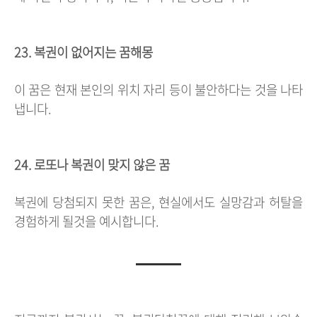
23. 복권이 없어지는 꿈해몽
이 꿈은 현재 본인의 위치 자리 등이 불안하다는 것을 나타
냅니다.
24. 로또나 복권이 맞지 않은 꿈
복권에 당첨되지 못한 꿈은, 현실에서도 실망감과 허탈을
경험하게 될것을 예시합니다.