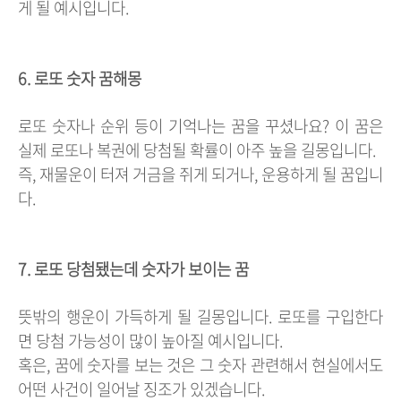
게 될 예시입니다.
6. 로또 숫자 꿈해몽
로또 숫자나 순위 등이 기억나는 꿈을 꾸셨나요?
이 꿈은
실제 로또나 복권에 당첨될 확률이 아주 높을 길몽입니다.
즉, 재물운이 터져 거금을 쥐게 되거나, 운용하게 될 꿈입니
다.
7. 로또 당첨됐는데 숫자가 보이는 꿈
뜻밖의 행운이 가득하게 될 길몽입니다.
로또를 구입한다
면 당첨 가능성이 많이 높아질 예시입니다.
혹은, 꿈에 숫자를 보는 것은 그 숫자 관련해서 현실에서도
어떤 사건이 일어날 징조가 있겠습니다.