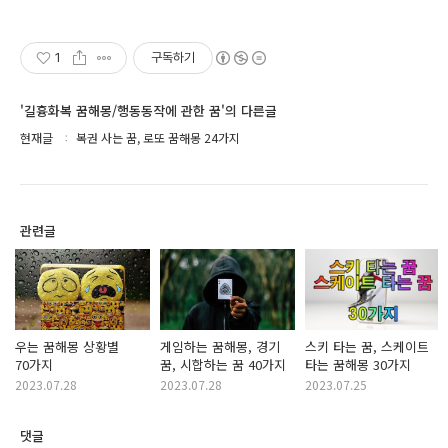
1
구독하기
'길흉화복 꿈해몽/행동동작에 관한 꿈'의 다른글
현재글
복권 사는 꿈, 로또 꿈해몽 24가지
관련글
우는 꿈해몽 상황별
게임하는 꿈해몽, 경기
스키 타는 꿈, 스케이트
70가지
꿈, 시합하는 꿈 40가지
타는 꿈해몽 30가지
2023.07.28
2023.07.28
2023.07.25
댓글