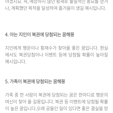
야겠지요.
즉, 예상하지 않던 횡재로 물질적인 풍요를 얻거
나, 계획했던 목적을 달성하여 즐거움이 생길 예시입니다.
4. 아는 지인이 복권에 당첨되는 꿈해몽
지인에게 행운이나 횡재수가 찾아올 좋은 꿈입니다.
현실
에서도 복권당첨이나 이벤트 등에 당첨될 확률이 높아질
예시입니다.
5. 가족이 복권에 당첨되는 꿈해몽
가족 중 한 사람이 복권에 당첨되는 꿈은 한마디로 행운의
여신이 찾아 올 길몽입니다.
복권 등 이벤트에 당첨될 확률
이 높은 꿈입니다.
오래 공들인 일이 있다면 좋은 결실을 얻