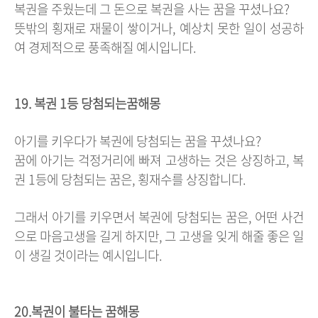
복권을 주웠는데 그 돈으로 복권을 사는 꿈을 꾸셨나요?
뜻밖의 횡재로 재물이 쌓이거나, 예상치 못한 일이 성공하
여 경제적으로 풍족해질 예시입니다.
19. 복권 1등 당첨되는꿈해몽
아기를 키우다가 복권에 당첨되는 꿈을 꾸셨나요?
꿈에 아기는 걱정거리에 빠져 고생하는 것은 상징하고, 복
권 1등에 당첨되는 꿈은, 횡재수를 상징합니다.
그래서 아기를 키우면서 복권에 당첨되는 꿈은,
어떤 사건
으로 마음고생을 길게 하지만, 그 고생을 잊게 해줄 좋은 일
이 생길 것이라는 예시입니다.
20.복권이 불타는 꿈해몽