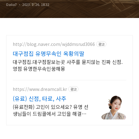
Dalia7
2023. 7. 26. 18:32
http://blog.naver.com/wjddmsrud3066
광고
대구점집 유명무속인 옥황의딸
대구점집.대구점잘보는곳 사주를 묻지않는 진짜 신점.
영점 유명한무속인꿈해몽
https://www.dreamcall.kr
광고
(유료) 신점, 타로, 사주
(유료전화) 고민이 있으세요? 유명 선
생님들이 드림콜에서 고민을 해결해
드립니다!