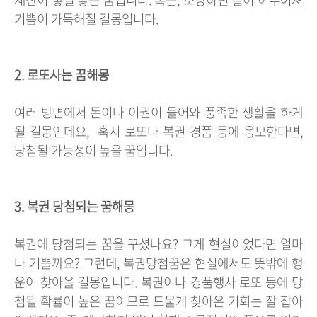
기쁨이 가득해질 길몽입니다.
2. 로또사는 꿈해몽
여러 방면에서 돈이나 이권이 들어와 풍족한 생활을 하게
될 길몽인데요,
혹시 로또나 복권 경품 등에 응모한다면,
당첨될 가능성이 높을 꿈입니다.
3. 복권 당첨되는 꿈해몽
복권에 당첨되는 꿈을 꾸셨나요?
그게 현실이었다면 얼마
나 기쁠까요?
그런데, 복권당첨꿈은 현실에서도 뜻밖에 행
운이 찾아올 길몽입니다.
복권이나 경품행사 로또 등에 당
첨될 확률이 높은 꿈이므로 드물게 찾아온 기회는 잘 잡아