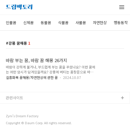
인물꿈
신체꿈
동물꿈
식물꿈
사물꿈
자연현상
행동동작
강풍 꿈해몽
1
바람 부는 꿈, 바람 꿈 해몽 26가지
바람이 강하게 불거나, 부드럽게 부는 꿈을 꾸셨나요? 이런 꿈에
는 어떤 암시가 담겨있을까요? 강풍에 버티는 꿈창문으로 바람
이 들어오는 꿈강풍 꿈해몽바람소리 꿈바람맞는 꿈먼지바람 꿈
길흉화복 꿈해몽/자연현상에 관한 꿈
2024.10.07
비바람 꿈해몽비바람 피하는 꿈바람에 몸이 뜨는 꿈집안으로 바
람이 들어오는 꿈시원한 바람 꿈해몽 바람 부는 꿈해몽 26가
지 1. 강풍에 버티는 꿈 이 꿈은 어려운 상황을 이겨내거나, 버텨
내는 상황을 암시합니다. 2. 창문으로 바람이 들어오는 꿈 이 꿈
관련사이트
은 추진하던 일이나 사업 등에 장애가 생기거나, 중단하게 될 일
을 암시합니다. 혹은, 바라던 소망이 좌절되거나, 어려운 일이 닥
치게 될 것을 암시합니다. 3. 태풍이나 폭풍이 불어오는 꿈해
Zyni’s Dream Factory
몽 이 꿈은 모든 일에 의욕을 상실하게 되거나, 소극적으로 행동
하게 될 것을 암시합니다. 혹..
Copyright © Daum Corp. All rights reserved.