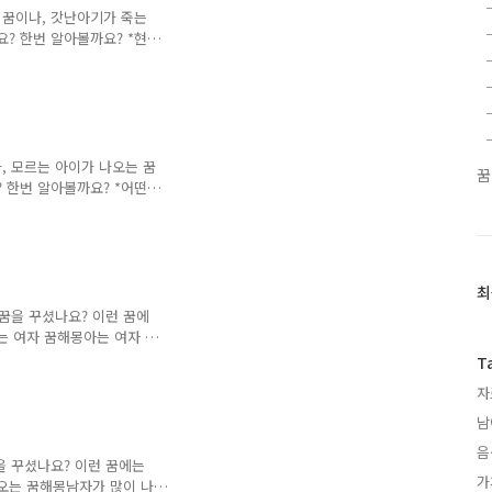
은, 추진하는 일이 순조롭
 꿈이나, 갓난아기가 죽는
가한 사람이 이런 꿈을 꾸었
? 한번 알아볼까요? *현실
장애, 좌절 등을 상징함*좋
몽아기꿈 로또남의 아기를 안
해몽갓난아기 안는 꿈해몽갓
몽예쁜 아기 꿈해몽태어나는
 물리는 꿈남의 아기가 딱
이 아기를 건네주는 꿈남의
, 모르는 아이가 나오는 꿈
꿈
남의 아기 데려와서 돌보는
 한번 알아볼까요? *어떤
*내 무의식 안의 어린아이
몽여자아이가 나오는 꿈남자
이가 납치되는 꿈해몽아이가
는 꿈죽은 아이가 나오는
최
모르는 아이가 집에 들어오
최
이를 업고 다니는 꿈남자아
근
꿈을 꾸셨나요? 이런 꿈에
 아이 엉덩이 때리는 꿈어
글
는 여자 꿈해몽아는 여자 꿈
과
여자 꿈해몽짝사랑하는 여자
T
몽소복 입은 여자 꿈해몽검
인
자
꿈해몽여자가 생기는 꿈해몽
기
모르는 여자와 대화하는 꿈
글
남
낯선 여자 꿈해몽여자 노인
음
몽 66가지 1. 여자가 꽃
을 꾸셨나요? 이런 꿈에는
가
기거나, 다투게 될 일을 암
오는 꿈해몽남자가 많이 나