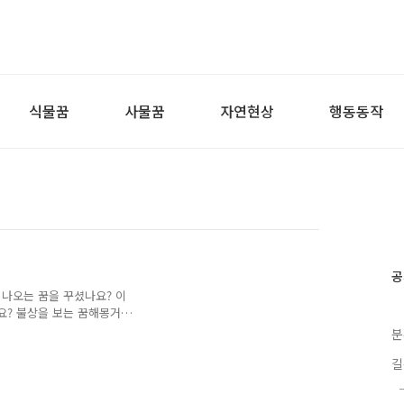
식물꿈
사물꿈
자연현상
행동동작
공
 나오는 꿈을 꾸셨나요? 이
요? 불상을 보는 꿈해몽거
돌부처상 꿈해몽부처님 나오
분
님께 절하는 꿈해몽부처님께
길
불상에 절하는 꿈해몽보살
 보는 꿈해몽 석탑을 세우거
가 따라 귀인을 만나거나,